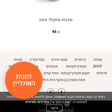
שכבות שוקולד ונוגט
46 ₪
אודות
קייטרינג
מגשי אירוח
קונדיטוריה
חנויות
SHOP
מועדון לקוחות
מתכונים
צור קשר
מדיניות
פרטיות
תקנון מועדון לקוחות - נוסח קודם
תקנון מועדון לקוחות –
נוסח מעודכן (בתוקף החל מ־11.2.2026)
באתר זה נעשה שימוש בקבצי cookies. המשך גלישתך באתר מהווה הסכמה
במדיניות הפרטיות
לשימוש זה. למידע נוסף עיין
הצהרת נגישות
אישור