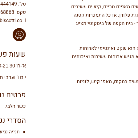
טל': 03-9444149
ים מאפים טריים, קישים עשירים
פקס: 03-5668868
גת פלודן. או כל התמכרות קטנה
scotti.co.il
 - בית הקפה של ביסקוטי מציע
ם הוא שקט ואינטימי לארוחות
שעות פעי
א מגיש ארוחות עשירות ואיכותית
א'-ה' 07:30-21:30 (מטבח עד 21:00)
יום ו' וערבי חג 07:30-15:00 (מטב
עשים במקום, מאפי קיש, לזניות
פרטים נו
כשר חלבי.
הסדרי נג
חנייה נגי