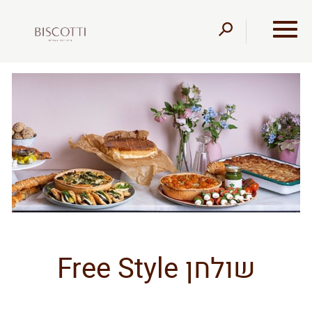
דלג לתוכן
דלג לסרגל הניווט
שולחן Free Style