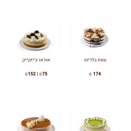
עוגת בלרינה
אוראו צ'יזקייק
₪75 | ₪152
174 ₪