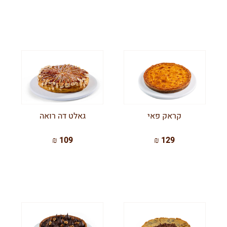
קראק פאי
גאלט דה רואה
109 ₪
129 ₪