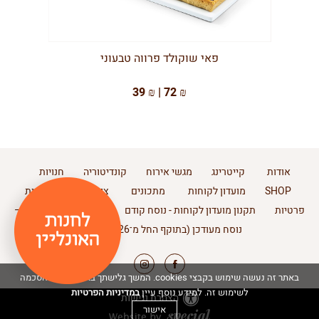
פאי שוקולד פרווה טבעוני
39 ₪ | 72 ₪
אודות
קייטרינג
מגשי אירוח
קונדיטוריה
חנויות
SHOP
מועדון לקוחות
מתכונים
צור קשר
מדיניות
פרטיות
תקנון מועדון לקוחות - נוסח קודם
תקנון מועדון לקוחות –
נוסח מעודכן (בתוקף החל מ־11.2.2026)
באתר זה נעשה שימוש בקבצי cookies. המשך גלישתך באתר מהווה הסכמה
במדיניות הפרטיות
לשימוש זה. למידע נוסף עיין
הצהרת נגישות
אישור