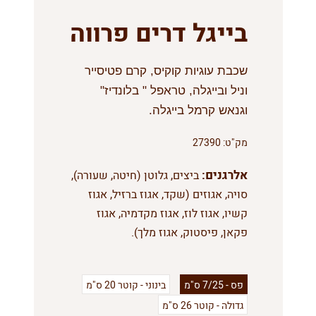
בייגל דרים פרווה
שכבת עוגיות קוקיס, קרם פטיסייר
וניל ובייגלה, טראפל " בלונדיז"
וגנאש קרמל בייגלה.
מק"ט:
27390
אלרגנים:
ביצים, גלוטן (חיטה, שעורה),
סויה, אגוזים (שקד, אגוז ברזיל, אגוז
קשיו, אגוז לוז, אגוז מקדמיה, אגוז
פקאן, פיסטוק, אגוז מלך).
פס - 7/25 ס"מ
בינוני - קוטר 20 ס"מ
גדולה - קוטר 26 ס"מ