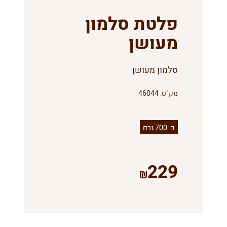
פלטת סלמון
מעושן
סלמון מעושן
מק"ט:
46044
כ- 700 גרם
229