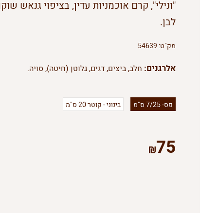
"ונילי", קרם אוכמניות עדין, בציפוי גנאש שוקו
לבן.
מק"ט:
54639
אלרגנים:
חלב, ביצים, דגים, גלוטן (חיטה), סויה.
פס- 7/25 ס"מ
בינוני - קוטר 20 ס"מ
75