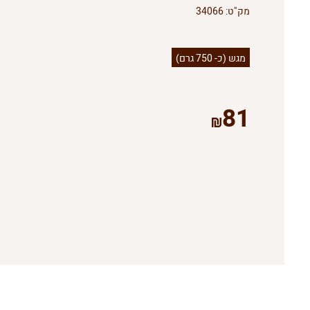
מק"ט:
34066
מגש (כ- 750 גרם)
81