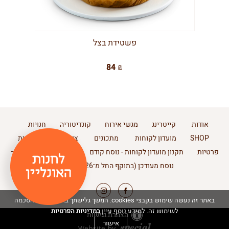
פשטידת בצל
84 ₪
אודות
קייטרינג
מגשי אירוח
קונדיטוריה
חנויות
SHOP
מועדון לקוחות
מתכונים
צור קשר
מדיניות
פרטיות
תקנון מועדון לקוחות - נוסח קודם
תקנון מועדון לקוחות –
נוסח מעודכן (בתוקף החל מ־11.2.2026)
באתר זה נעשה שימוש בקבצי cookies. המשך גלישתך באתר מהווה הסכמה
במדיניות הפרטיות
לשימוש זה. למידע נוסף עיין
הצהרת נגישות
אישור