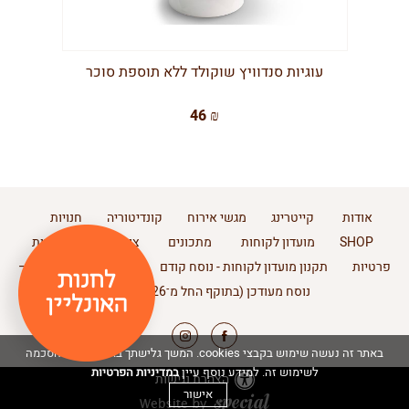
עוגיות סנדוויץ שוקולד ללא תוספת סוכר
46 ₪
אודות
קייטרינג
מגשי אירוח
קונדיטוריה
חנויות
SHOP
מועדון לקוחות
מתכונים
צור קשר
מדיניות
פרטיות
תקנון מועדון לקוחות - נוסח קודם
תקנון מועדון לקוחות –
נוסח מעודכן (בתוקף החל מ־11.2.2026)
באתר זה נעשה שימוש בקבצי cookies. המשך גלישתך באתר מהווה הסכמה
במדיניות הפרטיות
לשימוש זה. למידע נוסף עיין
הצהרת נגישות
אישור