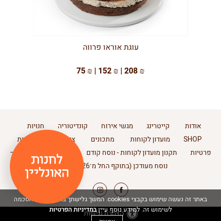
עוגת אוראו פרווה
75 ₪ | 152 ₪ | 208 ₪
אודות
קייטרינג
מגשי אירוח
קונדיטוריה
חנויות
SHOP
מועדון לקוחות
מתכונים
צור קשר
מדיניות
פרטיות
תקנון מועדון לקוחות - נוסח קודם
תקנון מועדון לקוחות –
נוסח מעודכן (בתוקף החל מ־11.2.2026)
באתר זה נעשה שימוש בקבצי cookies. המשך גלישתך באתר מהווה הסכמה
במדיניות הפרטיות
לשימוש זה. למידע נוסף עיין
הצהרת נגישות