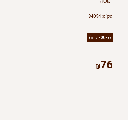
ופטה
מק"ט:
34054
(כ-700 גרם)
76