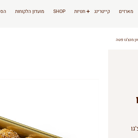
מארזים
קייטרינג
חנויות
SHOP
מועדון הלקוחות
הסי
ן מנצ'גו פטה
גו