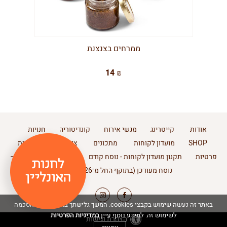
ממרחים בצנצנת
14 ₪
אודות
קייטרינג
מגשי אירוח
קונדיטוריה
חנויות
SHOP
מועדון לקוחות
מתכונים
צור קשר
מדיניות
פרטיות
תקנון מועדון לקוחות - נוסח קודם
תקנון מועדון לקוחות –
נוסח מעודכן (בתוקף החל מ־11.2.2026)
באתר זה נעשה שימוש בקבצי cookies. המשך גלישתך באתר מהווה הסכמה
במדיניות הפרטיות
לשימוש זה. למידע נוסף עיין
הצהרת נגישות