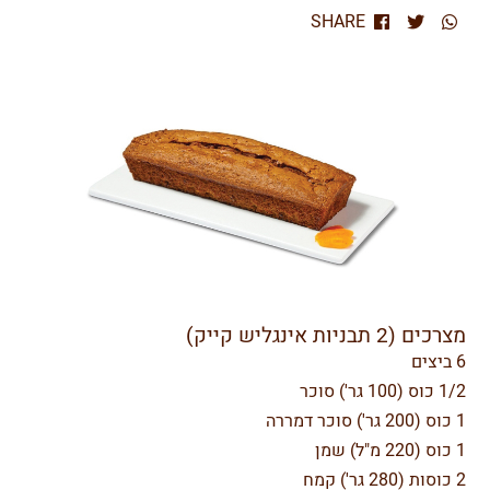
SHARE
מצרכים (2 תבניות אינגליש קייק)
6 ביצים
1/2 כוס (100 גר') סוכר
1 כוס (200 גר') סוכר דמררה
1 כוס (220 מ"ל) שמן
2 כוסות (280 גר') קמח