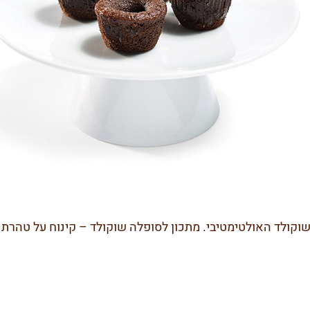
לד האולטימטיבי. מתכון לסופלה שוקולד – קינוח על טהרת השוקולד ורק 