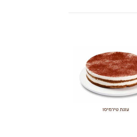
עוגת טירמיסו